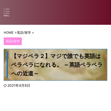
HOME
>
英語/留学
>
英語/留学
【マジペラ２】マジで誰でも英語は
ペラペラになれる。 ～英語ペラペラ
への近道～
2021年4月9日